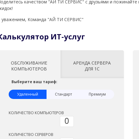
оделитесь качеством "АЙ ТИ СЕРВИС" с друзьями и пожинайте 
кидок!
 уважением, Команда "АЙ ТИ СЕРВИС"
Калькулятор ИТ-услуг
ОБСЛУЖИВАНИЕ
АРЕНДА СЕРВЕРА
КОМПЬЮТЕРОВ
ДЛЯ 1С
Выберите ваш тариф:
КОЛИЧЕСТВО ПОЛЬЗОВАТЕЛЕЙ СЕРВЕРА + 1С
Удаленный
Стандарт
Премиум
КОЛИЧЕСТВО БАЗ 1С
КОЛИЧЕСТВО КОМПЬЮТЕРОВ
КОЛИЧЕСТВО КОМПЬЮТЕРОВ
КОЛИЧЕСТВО КОМПЬЮТЕРОВ
Обслуживание:
КОЛИЧЕСТВО СЕРВЕРОВ
КОЛИЧЕСТВО СЕРВЕРОВ
КОЛИЧЕСТВО СЕРВЕРОВ