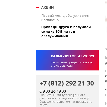
АКЦИИ
Первый месяц обслуживания
бесплатно
Приведи друга и получили
скидку 10% на год
обслуживания
У
КАЛЬКУЛЯТОР ИТ-УСЛУГ
М
д
Расчитайте предварительную
стоимость услуг
Е
к
+7 (812) 292 21 30
п
Ч
С 9:00 до 19:00
П
Звоните. 10 минут телефонного
разговора со специалистом внесут
больше ясности, чем час поисков на
Н
сайте.