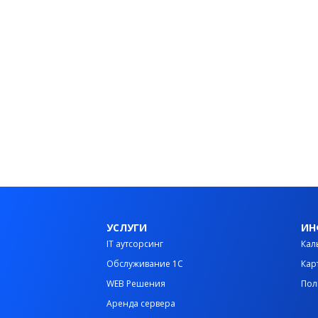
УСЛУГИ
ИН
IT аутсорсинг
Кал
Обслуживание 1С
Кар
WEB Решения
Пол
Аренда сервера